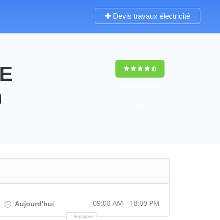
Devis travaux électricité
CE
9,4
(100%)
1499
n
votes
09:00 AM - 18:00 PM
Aujourd'hui
Horaires